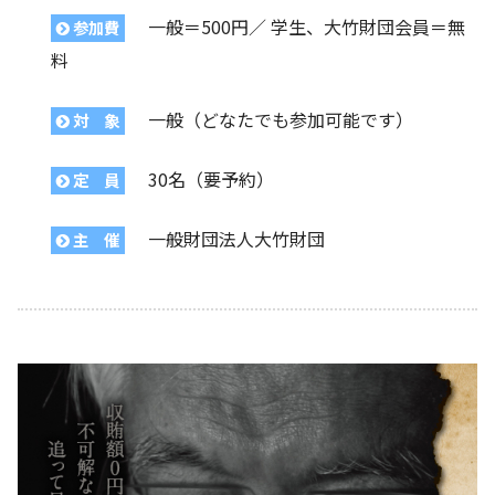
一般＝500円／ 学生、大竹財団会員＝無
参加費
料
一般（どなたでも参加可能です）
対 象
30名（要予約）
定 員
一般財団法人大竹財団
主 催