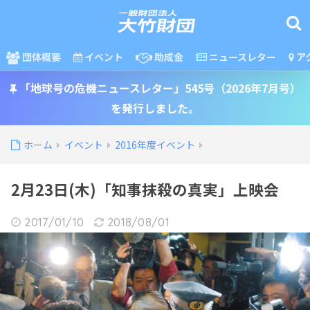
団体概要
イベント
助成金
ニュースレター
ア
「地球号の危機ニュースレター」545号（2026年7月号）
を発行しました。
ホーム
イベント
2016年度イベント
2月23日(木)「知事抹殺の真実」上映会
2017/01/10
2018/08/01