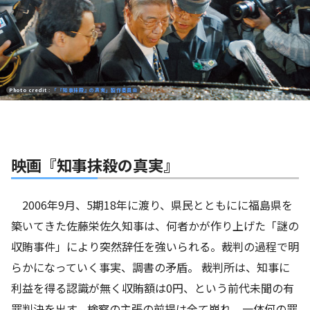
Photo credit :
「『知事抹殺』の真実」製作委員会
映画『知事抹殺の真実』
2006年9月、5期18年に渡り、県民とともにに福島県を
築いてきた佐藤栄佐久知事は、何者かが作り上げた「謎の
収賄事件」により突然辞任を強いられる。裁判の過程で明
らかになっていく事実、調書の矛盾。 裁判所は、知事に
利益を得る認識が無く収賄額は0円、という前代未聞の有
罪判決を出す。検察の主張の前提は全て崩れ、一体何の罪