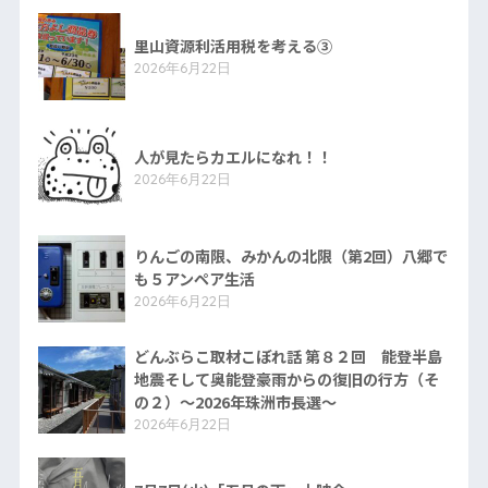
里山資源利活用税を考える③
2026年6月22日
人が見たらカエルになれ！！
2026年6月22日
りんごの南限、みかんの北限（第2回）八郷で
も５アンペア生活
2026年6月22日
どんぶらこ取材こぼれ話 第８２回 能登半島
地震そして奥能登豪雨からの復旧の行方（そ
の２）〜2026年珠洲市長選〜
2026年6月22日