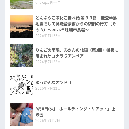
2026年7月22日
どんぶらこ取材こぼれ話 第８３回 能登半島
地震そして奥能登豪雨からの復旧の行方（そ
の３）〜2026年珠洲市長選〜
2026年7月22日
りんごの南限、みかんの北限（第3回）猛暑に
阻まれサヨナラ５アンペア
2026年7月22日
ゆうかんなオンドリ
2026年7月22日
9月8日(火)「ホールディング・リアット」上
映会
2026年7月17日