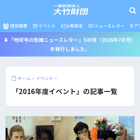
団体概要
イベント
助成金
ニュースレター
ア
「地球号の危機ニュースレター」545号（2026年7月号）
を発行しました。
ホーム
イベント
「2016年度イベント」の記事一覧