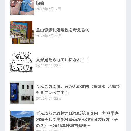
映会
2026年7月17日
里山資源利活用税を考える③
2026年6月22日
人が見たらカエルになれ！！
2026年6月22日
りんごの南限、みかんの北限（第2回）八郷で
も５アンペア生活
2026年6月22日
どんぶらこ取材こぼれ話 第８２回 能登半島
地震そして奥能登豪雨からの復旧の行方（そ
の２）〜2026年珠洲市長選〜