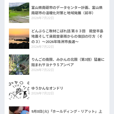
富山県南砺市のデータセンター計画、富山県
南砺市の温暖化対策と地域発展（前半）
2026年7月22日
どんぶらこ取材こぼれ話 第８３回 能登半島
地震そして奥能登豪雨からの復旧の行方（そ
の３）〜2026年珠洲市長選〜
2026年7月22日
りんごの南限、みかんの北限（第3回）猛暑に
阻まれサヨナラ５アンペア
2026年7月22日
ゆうかんなオンドリ
2026年7月22日
9月8日(火)「ホールディング・リアット」上