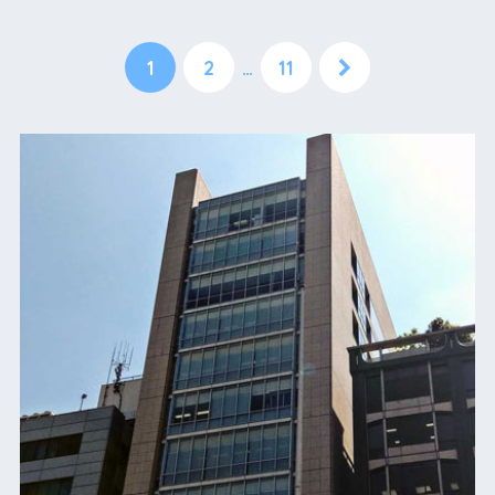
1
2
…
11