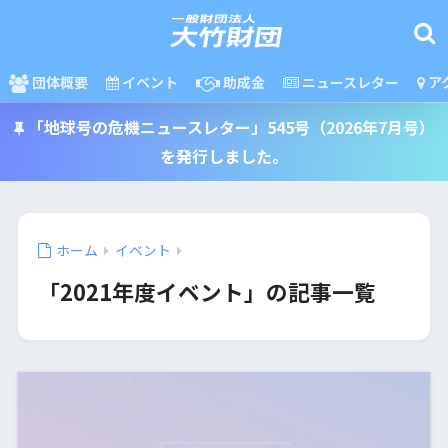
団体概要
イベント
助成金
ニュースレター
ア
「地球号の危機ニュースレター」545号（2026年7月号）
を発行しました。
ホーム
イベント
「2021年度イベント」の記事一覧