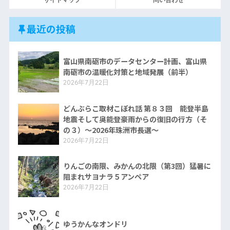
最近の投稿
富山県南砺市のデータセンター計画、富山県
南砺市の温暖化対策と地域発展（前半）
2026年7月22日
どんぶらこ取材こぼれ話 第８３回 能登半島
地震そして奥能登豪雨からの復旧の行方（そ
の３）〜2026年珠洲市長選〜
2026年7月22日
りんごの南限、みかんの北限（第3回）猛暑に
阻まれサヨナラ５アンペア
2026年7月22日
ゆうかんなオンドリ