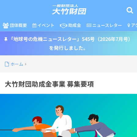
団体概要
イベント
助成金
ニュースレター
ア
「地球号の危機ニュースレター」545号（2026年7月号）
を発行しました。
ホーム
大竹財団助成金事業 募集要項