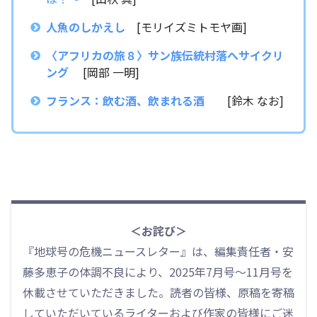
人魚のしかえし
[モリイズミトモヤ画]
〈アフリカの旅８〉サン族伝統村落へサイクリ
ング
[岡部 一明]
フランス：飲む酒、飲まれる酒
[鈴木 なお]
＜お詫び＞
『地球号の危機ニュースレター』は、編集責任者・安
藤多恵子の体調不良により、2025年7月号〜11月号を
休載させていただきました。読者の皆様、原稿を寄稿
していただいているライターおよび作家の皆様にご迷