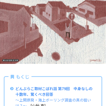
© ハナサトミツキ
もくじ
どんぶらこ取材こぼれ話 第79回 中身なしの
十数年、驚くべき回答
〜上関原発・海上ボーリング調査の真の狙い
は？〜
[山秋 真]