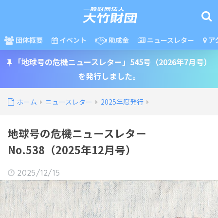
団体概要
イベント
助成金
ニュースレター
ア
「地球号の危機ニュースレター」545号（2026年7月号）
を発行しました。
ホーム
ニュースレター
2025年度発行
地球号の危機ニュースレター
No.538（2025年12月号）
2025/12/15