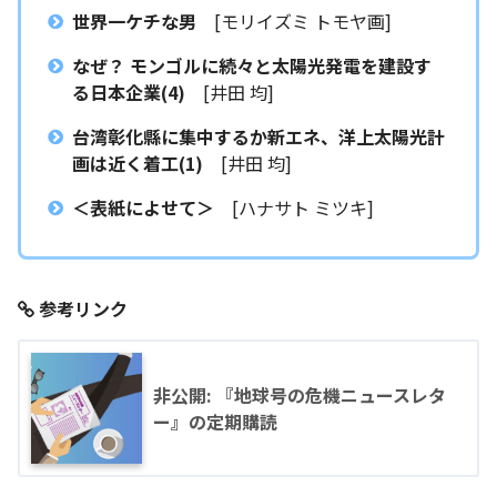
世界一ケチな男
[モリイズミ トモヤ画]
なぜ？ モンゴルに続々と太陽光発電を建設す
る日本企業(4)
[井田 均]
台湾彰化縣に集中するか新エネ、洋上太陽光計
画は近く着工(1)
[井田 均]
＜表紙によせて＞
[ハナサト ミツキ]
参考リンク
非公開: 『地球号の危機ニュースレタ
ー』の定期購読