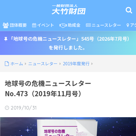
団体概要
イベント
助成金
ニュースレター
ア
「地球号の危機ニュースレター」545号（2026年7月号）
を発行しました。
ホーム
ニュースレター
2019年度発行
地球号の危機ニュースレター
No.473（2019年11月号）
2019/10/31