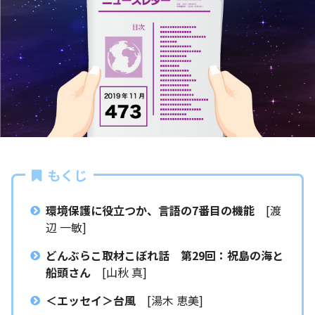
もくじ
環境保護に役立つか、言語の7番目の機能
[渡
辺 一敏]
どんぶらこ取材こぼれ話 第29回：祝島の海と
船頭さん
[山秋 真]
＜エッセイ＞台風
[湯木 恵美]