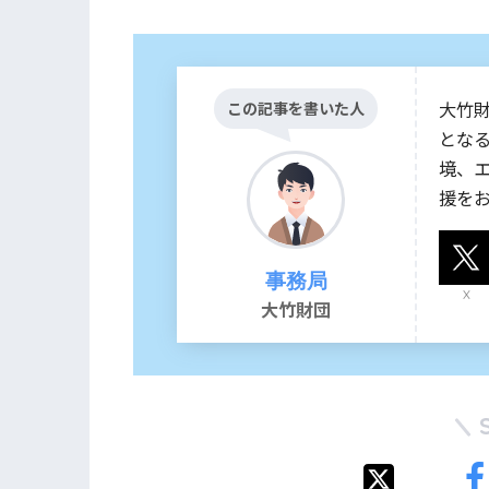
大竹
この記事を書いた人
とな
境、
援を
事務局
X
大竹財団