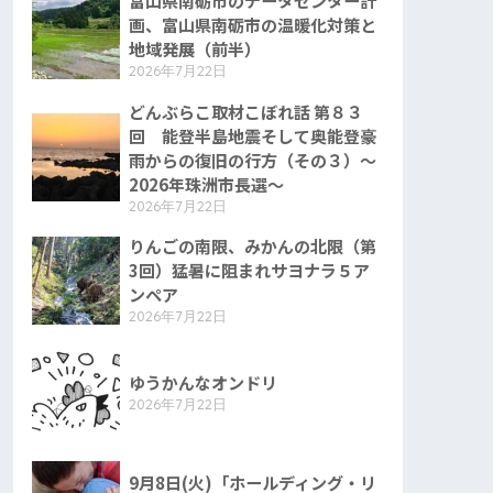
富山県南砺市のデータセンター計
画、富山県南砺市の温暖化対策と
地域発展（前半）
2026年7月22日
どんぶらこ取材こぼれ話 第８３
回 能登半島地震そして奥能登豪
雨からの復旧の行方（その３）〜
2026年珠洲市長選〜
2026年7月22日
りんごの南限、みかんの北限（第
3回）猛暑に阻まれサヨナラ５ア
ンペア
2026年7月22日
ゆうかんなオンドリ
2026年7月22日
9月8日(火)「ホールディング・リ