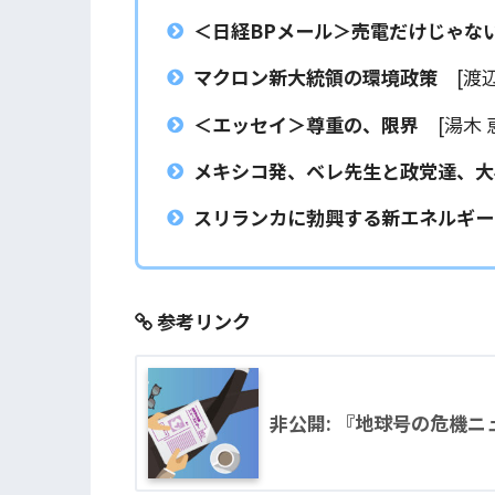
＜日経BPメール＞売電だけじゃな
マクロン新大統領の環境政策
[渡辺
＜エッセイ＞尊重の、限界
[湯木 
メキシコ発、ベレ先生と政党達、大
スリランカに勃興する新エネルギー(
参考リンク
非公開: 『地球号の危機