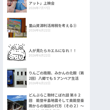
アット」上映会
2026年7月17日
里山資源利活用税を考える③
2026年6月22日
人が見たらカエルになれ！！
2026年6月22日
りんごの南限、みかんの北限（第
2回）八郷でも５アンペア生活
2026年6月22日
どんぶらこ取材こぼれ話 第８２
回 能登半島地震そして奥能登豪
雨からの復旧の行方（その２）〜