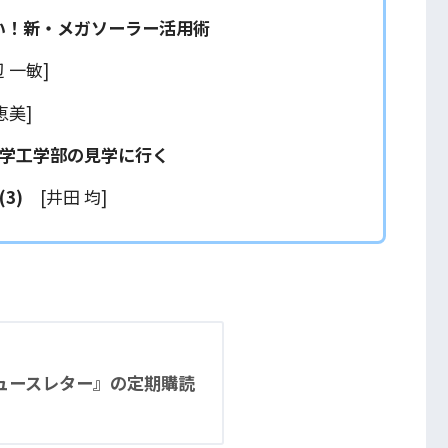
い！新・メガソーラー活用術
 一敏]
恵美]
学工学部の見学に行く
3)
[井田 均]
ニュースレター』の定期購読