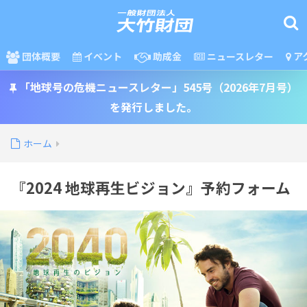
団体概要
イベント
助成金
ニュースレター
ア
「地球号の危機ニュースレター」545号（2026年7月号）
を発行しました。
ホーム
『2024 地球再生ビジョン』予約フォーム