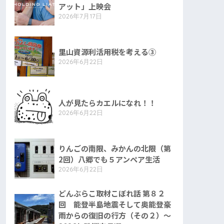
アット」上映会
2026年7月17日
里山資源利活用税を考える③
2026年6月22日
人が見たらカエルになれ！！
2026年6月22日
りんごの南限、みかんの北限（第
2回）八郷でも５アンペア生活
2026年6月22日
どんぶらこ取材こぼれ話 第８２
回 能登半島地震そして奥能登豪
雨からの復旧の行方（その２）〜