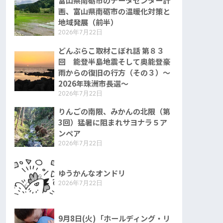
富山県南砺市のデータセンター計
画、富山県南砺市の温暖化対策と
地域発展（前半）
2026年7月22日
どんぶらこ取材こぼれ話 第８３
回 能登半島地震そして奥能登豪
雨からの復旧の行方（その３）〜
2026年珠洲市長選〜
2026年7月22日
りんごの南限、みかんの北限（第
3回）猛暑に阻まれサヨナラ５ア
ンペア
2026年7月22日
ゆうかんなオンドリ
2026年7月22日
9月8日(火)「ホールディング・リ