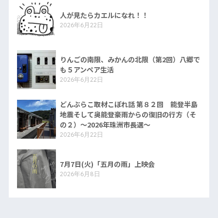
人が見たらカエルになれ！！
2026年6月22日
りんごの南限、みかんの北限（第2回）八郷で
も５アンペア生活
2026年6月22日
どんぶらこ取材こぼれ話 第８２回 能登半島
地震そして奥能登豪雨からの復旧の行方（そ
の２）〜2026年珠洲市長選〜
2026年6月22日
7月7日(火)「五月の雨」上映会
2026年6月8日