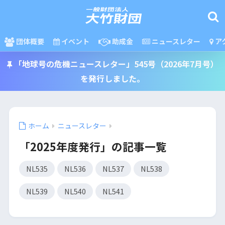
団体概要
イベント
助成金
ニュースレター
ア
「地球号の危機ニュースレター」545号（2026年7月号）
を発行しました。
ホーム
ニュースレター
「2025年度発行」の記事一覧
NL535
NL536
NL537
NL538
NL539
NL540
NL541