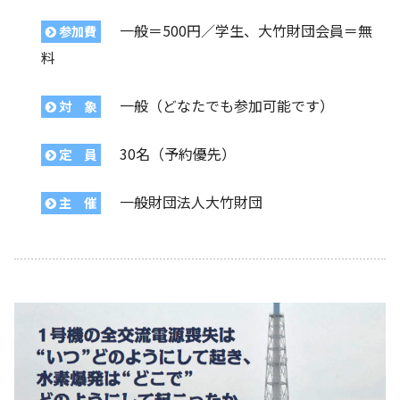
一般＝500円／学生、大竹財団会員＝無
参加費
料
一般（どなたでも参加可能です）
対 象
30名（予約優先）
定 員
一般財団法人大竹財団
主 催