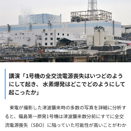
Photo credit :
Cryptome
講演「1号機の全交流電源喪失はいつどのよう
にして起き、 水素爆発はどこでどのようにして
起こったか」
東電が撮影した津波襲来時の多数の写真を詳細に分析す
ると、福島第一原発1号機は津波襲来数分前にすでに全交
流電源喪失（SBO）に陥っていた可能性が高いことがわか