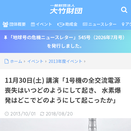
団体概要
イベント
助成金
ニュースレター
ア
「地球号の危機ニュースレター」545号（2026年7月号）
を発行しました。
ホーム
イベント
2013年度イベント
11月30日(土) 講演「1号機の全交流電源
喪失はいつどのようにして起き、 水素爆
発はどこでどのようにして起こったか」
2013/10/01
2018/08/20