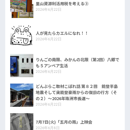
里山資源利活用税を考える③
2026年6月22日
人が見たらカエルになれ！！
2026年6月22日
りんごの南限、みかんの北限（第2回）八郷で
も５アンペア生活
2026年6月22日
どんぶらこ取材こぼれ話 第８２回 能登半島
地震そして奥能登豪雨からの復旧の行方（そ
の２）〜2026年珠洲市長選〜
2026年6月22日
7月7日(火)「五月の雨」上映会
2026年6月8日