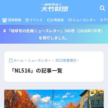
団体概要
イベント
助成金
ニュースレター
ア
「地球号の危機ニュースレター」545号（2026年7月号）
を発行しました。
ホーム
ニュースレター
2023年度発行
「NL516」の記事一覧