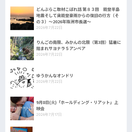
どんぶらこ取材こぼれ話 第８３回 能登半島
地震そして奥能登豪雨からの復旧の行方（そ
の３）〜2026年珠洲市長選〜
2026年7月22日
りんごの南限、みかんの北限（第3回）猛暑に
阻まれサヨナラ５アンペア
2026年7月22日
ゆうかんなオンドリ
2026年7月22日
9月8日(火)「ホールディング・リアット」上
映会
2026年7月17日