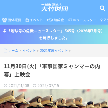
団体概要
イベント
助成金
ニュースレター
ア
「地球号の危機ニュースレター」545号（2026年7月号）
を発行しました。
ホーム
イベント
2021年度イベント
11月30日(火)「軍事国家ミャンマーの内
幕」上映会
2021/11/08
2023/07/15