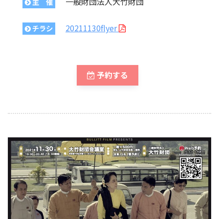
一般財団法人大竹財団
主 催
20211130flyer
チラシ
予約する