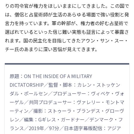
りの司令官が権力をほしいままにしてきました。この国で
は、僧侶と占星術師が生活のあらゆる場面で強い役割と発
言力を持っています。軍の幹部が、権力者の好む占星術で
選ばれているといった信じ難い実態も証言によって暴露さ
れます。国の民主化を目指してきたアウン・サン・スー・
チー氏のあまりに深い苦悩が見えてきます。
原題：ON THE INSIDE OF A MILITARY
DICTATORSHIP／監督・脚本：カレン・ストッケン
ダル・ポールセン／プロデューサー：ヴィベケ・ヴォ
ーゲル／共同プロデューサー：ヴァレリー・モントマ
ーティン／撮影：ストゥーラ・ブランデス・グローヴ
レン／編集：Gギレス・ガードナー／デンマーク・フ
ランス／2019年／97分／日本語字幕版配信：アジア