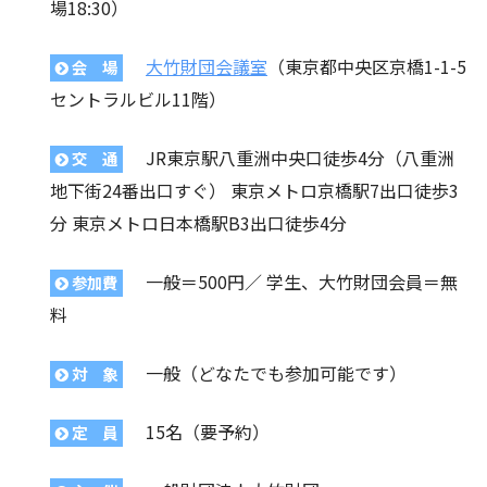
場18:30）
大竹財団会議室
（東京都中央区京橋1-1-5
会 場
セントラルビル11階）
JR東京駅八重洲中央口徒歩4分（八重洲
交 通
地下街24番出口すぐ） 東京メトロ京橋駅7出口徒歩3
分 東京メトロ日本橋駅B3出口徒歩4分
一般＝500円／ 学生、大竹財団会員＝無
参加費
料
一般（どなたでも参加可能です）
対 象
15名（要予約）
定 員