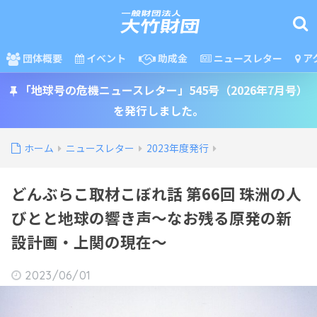
団体概要
イベント
助成金
ニュースレター
ア
「地球号の危機ニュースレター」545号（2026年7月号）
を発行しました。
ホーム
ニュースレター
2023年度発行
どんぶらこ取材こぼれ話 第66回 珠洲の人
びとと地球の響き声〜なお残る原発の新
設計画・上関の現在〜
2023/06/01