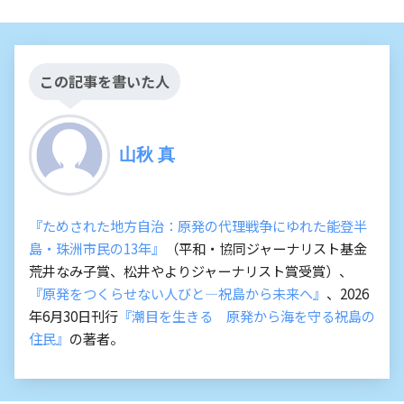
この記事を書いた人
山秋 真
『ためされた地方自治：原発の代理戦争にゆれた能登半
島・珠洲市民の13年』
（平和・協同ジャーナリスト基金
荒井なみ子賞、松井やよりジャーナリスト賞受賞）、
『原発をつくらせない人びと―祝島から未来へ』
、2026
年6月30日刊行
『潮目を生きる 原発から海を守る祝島の
住民』
の著者。