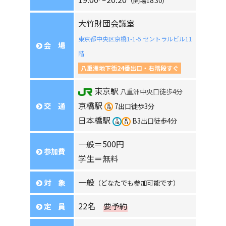
（開場18:30）
大竹財団会議室
東京都中央区京橋1-1-5 セントラルビル11
会 場
階
八重洲地下街24番出口・右階段すぐ
東京駅
八重洲中央口徒歩4分
京橋駅
交 通
7出口徒歩3分
日本橋駅
B3出口徒歩4分
一般＝500円
参加費
学生＝無料
一般
対 象
（どなたでも参加可能です）
22名
要予約
定 員