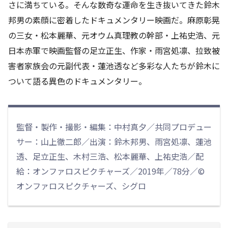
さに満ちている。そんな数奇な運命を生き抜いてきた鈴木
邦男の素顔に密着したドキュメンタリー映画だ。麻原彰晃
の三女・松本麗華、元オウム真理教の幹部・上祐史浩、元
日本赤軍で映画監督の足立正生、作家・雨宮処凛、拉致被
害者家族会の元副代表・蓮池透など多彩な人たちが鈴木に
ついて語る異色のドキュメンタリー。
監督・製作・撮影・編集：中村真夕／共同プロデュー
サー：山上徹二郎／出演：鈴木邦男、雨宮処凛、蓮池
透、足立正生、木村三浩、松本麗華、上祐史浩／配
給：オンファロスピクチャーズ／2019年／78分／©
オンファロスピクチャーズ、シグロ