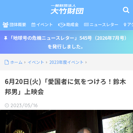
団体概要
イベント
助成金
ニュースレター
ア
「地球号の危機ニュースレター」545号（2026年7月号）
を発行しました。
ホーム
イベント
2023年度イベント
6月20日(火)「愛国者に気をつけろ！鈴木
邦男」上映会
2023/05/16