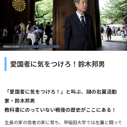
Photo credit :
© オンファロスピクチャーズ、シグロ
愛国者に気をつけろ！鈴木邦男
「愛国者に気をつけろ！」と叫ぶ、謎の右翼活動
家・鈴木邦男
教科書にのっていない戦後の歴史がここにある！
生長の家の信者の家に育ち、早稲田大学では左翼と闘って