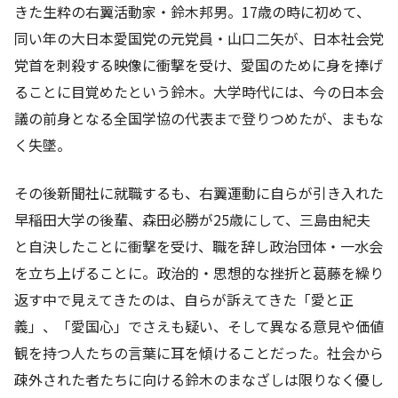
きた生粋の右翼活動家・鈴木邦男。17歳の時に初めて、
同い年の大日本愛国党の元党員・山口二矢が、日本社会党
党首を刺殺する映像に衝撃を受け、愛国のために身を捧げ
ることに目覚めたという鈴木。大学時代には、今の日本会
議の前身となる全国学協の代表まで登りつめたが、まもな
く失墜。
その後新聞社に就職するも、右翼運動に自らが引き入れた
早稲田大学の後輩、森田必勝が25歳にして、三島由紀夫
と自決したことに衝撃を受け、職を辞し政治団体・一水会
を立ち上げることに。政治的・思想的な挫折と葛藤を繰り
返す中で見えてきたのは、自らが訴えてきた「愛と正
義」、「愛国心」でさえも疑い、そして異なる意見や価値
観を持つ人たちの言葉に耳を傾けることだった。社会から
疎外された者たちに向ける鈴木のまなざしは限りなく優し