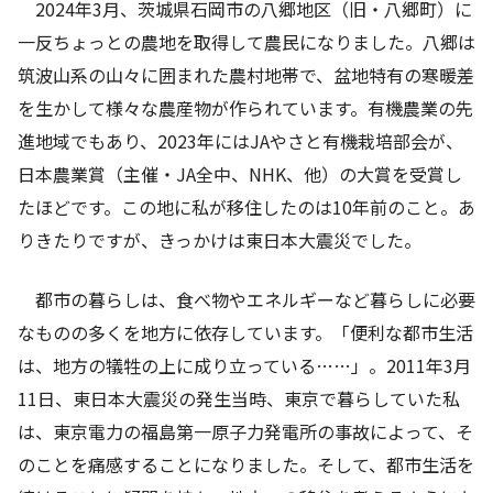
2024
年
3
月、茨城県石岡市の八郷地区（旧・八郷町）に
一反ちょっとの農地を取得して農民になりました。八郷は
筑波山系の山々に囲まれた農村地帯で、盆地特有の寒暖差
を生かして様々な農産物が作られています。有機農業の先
進地域でもあり、
2023
年には
JA
やさと有機栽培部会が、
日本農業賞（主催・
JA
全中、
NHK
、他）の大賞を受賞し
たほどです。この地に私が移住したのは
10
年前のこと。あ
りきたりですが、きっかけは東日本大震災でした。
都市の暮らしは、食べ物やエネルギーなど暮らしに必要
なものの多くを地方に依存しています。「便利な都市生活
は、地方の犠牲の上に成り立っている……」。
2011
年
3
月
11
日、東日本大震災の発生当時、東京で暮らしていた私
は、東京電力の福島第一原子力発電所の事故によって、そ
のことを痛感することになりました。そして、都市生活を