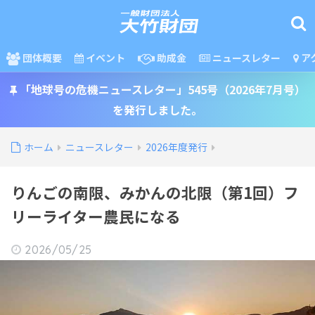
団体概要
イベント
助成金
ニュースレター
ア
「地球号の危機ニュースレター」545号（2026年7月号）
を発行しました。
ホーム
ニュースレター
2026年度発行
りんごの南限、みかんの北限（第1回）フ
リーライター農民になる
2026/05/25