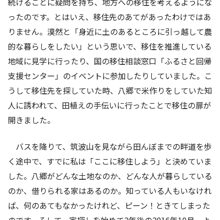
続けることに疑問を持ち、地方への移住を考えるようにな
ったのです。とはいえ、移住先のあてがあったわけではあ
りません。漠然と「身近に土のあるところに引っ越して農
的な暮らしをしたい」という思いで、移住を推進している
地域に見学に行ったり、国の移住相談窓口「ふるさと回帰
支援センター」のイベントに参加したりしていました。こ
うして移住先を探していた時、八郷で米作りをしていた知
人に誘われて、田植えの手伝いに行ったことで移住の扉が
開きました。
バスを降りて、筑波山を見ながら田んぼまでの畔道を歩
く途中で、すでに私は「ここに移住しよう」と決めていま
した。八郷がどんな土地なのか、どんな人が暮らしている
のか、借りられる家はあるのか。知っている人もいなけれ
ば、何のあてもなかったけれど、ピーン！ときてしまった
のです。そして、家探しを始めて
2
年後の
2016
年
10
月、よ