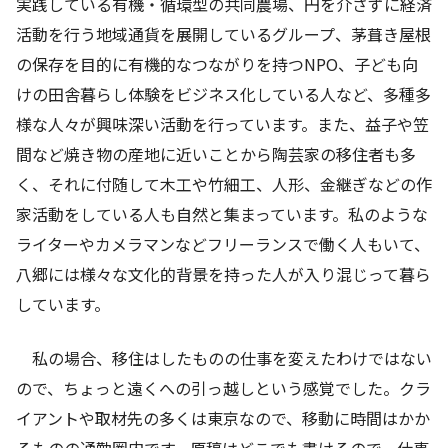
実践している有機・循環型の共同農場、円を介さずに経済
活動を行う地域通貨を展開しているグループ、茅葺き屋根
の保存を目的に有機的なつながりを持つNPO、子ども向
けの田舎暮らし体験をビジネス化している人など、多種多
様な人々が興味深い活動を行っています。また、益子や笠
間など焼き物の産地に近いことから陶芸家の移住者も多
く、それに付随して木工や竹細工、人形、金継ぎなどの作
家活動をしている人も自然と集まっています。私のような
ライターやカメラマンなどフリーランスで働く人もいて、
八郷には様々な文化的背景を持った人が入り混じって暮ら
しています。
私の場合、移住はしたものの仕事を変えたわけではない
ので、ちょっと遠くへの引っ越しという感覚でした。クラ
イアントや取材先の多くは東京なので、移動に時間はかか
るものの通勤圏内です。原稿はどこでも書けるので、仕事