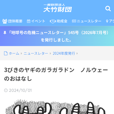
団体概要
イベント
助成金
ニュースレター
ア
「地球号の危機ニュースレター」545号（2026年7月号）
を発行しました。
ホーム
ニュースレター
2024年度発行
3びきのヤギのガラガラドン ノルウェー
のおはなし
2024/10/01