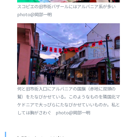
スコピエの旧市街バザールにはアルバニア系が多い
photo@岡部一明
何と旧市街入口にアルバニアの国旗（赤地に双頭の
鷲）をたなびかせている。このようなものを隣国北マ
ケドニアで大っぴらにたなびかせていいものか。私と
しては胸がさわぐ photo@岡部一明