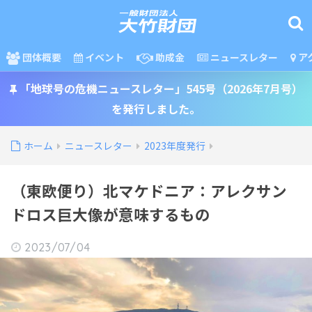
団体概要
イベント
助成金
ニュースレター
ア
「地球号の危機ニュースレター」545号（2026年7月号）
を発行しました。
ホーム
ニュースレター
2023年度発行
（東欧便り）北マケドニア：アレクサン
ドロス巨大像が意味するもの
2023/07/04