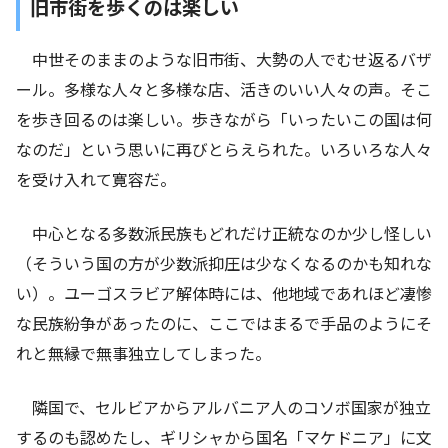
旧市街を歩くのは楽しい
中世そのままのような旧市街、大勢の人でむせ返るバザ
ール。多様な人々と多様な店、活きのいい人々の声。そこ
を歩き回るのは楽しい。歩きながら「いったいこの国は何
なのだ」という思いに再びとらえられた。いろいろな人々
を受け入れて寛容だ。
中心となる多数派民族もどれだけ正統なのか少し怪しい
（そういう国の方が少数派抑圧は少なくなるのかも知れな
い）。ユーゴスラビア解体時には、他地域であれほど凄惨
な民族紛争があったのに、ここではまるで手品のようにそ
れと無縁で無事独立してしまった。
隣国で、セルビアからアルバニア人のコソボ国家が独立
するのも認めたし、ギリシャから国名「マケドニア」に文