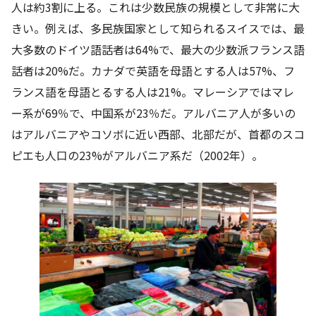
人は約3割に上る。これは少数民族の規模として非常に大
きい。例えば、多民族国家として知られるスイスでは、最
大多数のドイツ語話者は64%で、最大の少数派フランス語
話者は20%だ。カナダで英語を母語とする人は57%、フ
ランス語を母語とるする人は21%。マレーシアではマレ
ー系が69％で、中国系が23％だ。アルバニア人が多いの
はアルバニアやコソボに近い西部、北部だが、首都のスコ
ピエも人口の23%がアルバニア系だ（2002年）。