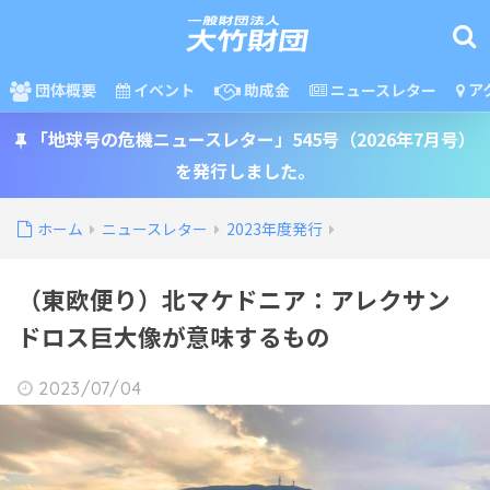
団体概要
イベント
助成金
ニュースレター
ア
「地球号の危機ニュースレター」545号（2026年7月号）
を発行しました。
ホーム
ニュースレター
2023年度発行
（東欧便り）北マケドニア：アレクサン
ドロス巨大像が意味するもの
2023/07/04