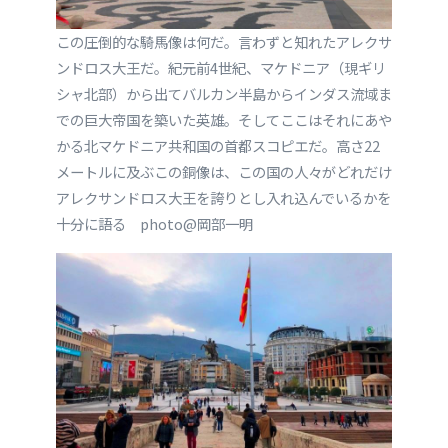
この圧倒的な騎馬像は何だ。言わずと知れたアレクサ
ンドロス大王だ。紀元前4世紀、マケドニア（現ギリ
シャ北部）から出てバルカン半島からインダス流域ま
での巨大帝国を築いた英雄。そしてここはそれにあや
かる北マケドニア共和国の首都スコピエだ。高さ22
メートルに及ぶこの銅像は、この国の人々がどれだけ
アレクサンドロス大王を誇りとし入れ込んでいるかを
十分に語る photo@岡部一明