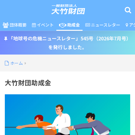
団体概要
イベント
助成金
ニュースレター
ア
「地球号の危機ニュースレター」545号（2026年7月号）
を発行しました。
ホーム
大竹財団助成金