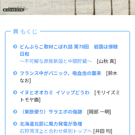
© ハナサトミツキ
もくじ
どんぶらこ取材こぼれ話 第70回 岩国は傍聴
日和
〜不可解な原発新設と中間貯蔵〜
[山秋 真]
フランス中がパニック、吸血虫の襲来
[鈴木
なお]
イヌとオオカミ イソップどうわ
[モリイズミ
トモヤ画]
（東欧便り）サラエボの傷跡
[岡部 一明]
北海道北部に風力発電が急増
石狩湾洋上と合わせ県別トップへ
[井田 均]