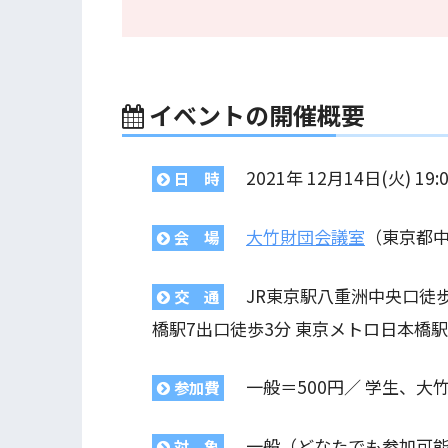
イベントの開催概要
2021年 12月14日(火) 19:
日 時
大竹財団会議室
（東京都中
会 場
JR東京駅八重洲中央口徒歩
交 通
橋駅7出口徒歩3分 東京メトロ日本橋駅
一般＝500円／ 学生、大
参加費
一般（どなたでも参加可能
対 象