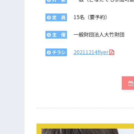
15名（要予約）
定 員
一般財団法人大竹財団
主 催
20211214flyer
チラシ