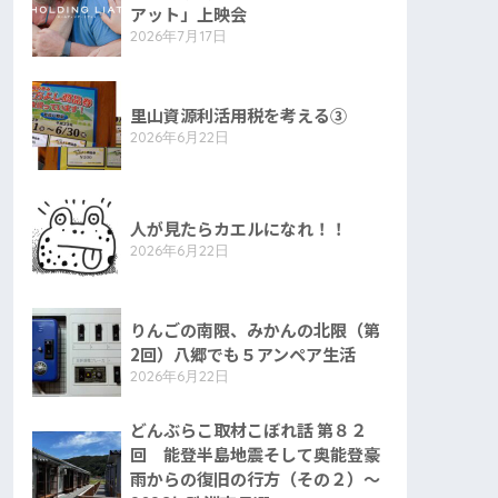
アット」上映会
2026年7月17日
里山資源利活用税を考える③
2026年6月22日
人が見たらカエルになれ！！
2026年6月22日
りんごの南限、みかんの北限（第
2回）八郷でも５アンペア生活
2026年6月22日
どんぶらこ取材こぼれ話 第８２
回 能登半島地震そして奥能登豪
雨からの復旧の行方（その２）〜