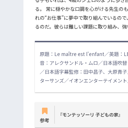
る。 常に穏やかな口調を心がける先生の
れの“お仕事”に夢中で取り組んでいるの
るのだ。彼らは難しい課題に取り組み、強
原題：Le maître est l’enfant／英題
音：アレクサンドル・ムロ／日本語吹替
／日本語字幕監修：田中昌子、大原青子／© DAN
ターサンズ／イオンエンターテイメント／2
『モンテッソーリ 子どもの家』
参考