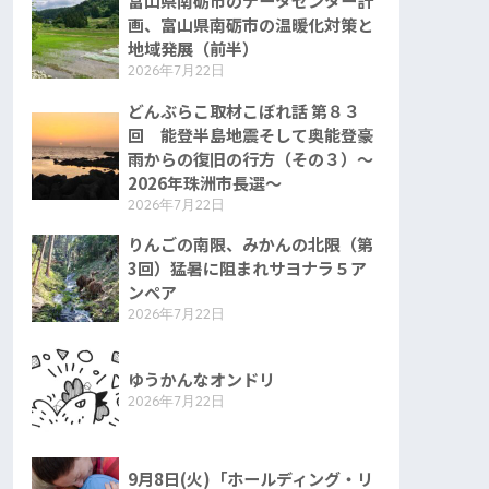
富山県南砺市のデータセンター計
画、富山県南砺市の温暖化対策と
地域発展（前半）
2026年7月22日
どんぶらこ取材こぼれ話 第８３
回 能登半島地震そして奥能登豪
雨からの復旧の行方（その３）〜
2026年珠洲市長選〜
2026年7月22日
りんごの南限、みかんの北限（第
3回）猛暑に阻まれサヨナラ５ア
ンペア
2026年7月22日
ゆうかんなオンドリ
2026年7月22日
9月8日(火)「ホールディング・リ