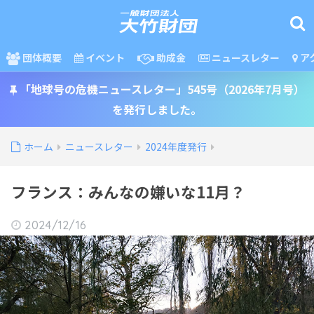
団体概要
イベント
助成金
ニュースレター
ア
「地球号の危機ニュースレター」545号（2026年7月号）
を発行しました。
ホーム
ニュースレター
2024年度発行
フランス：みんなの嫌いな11月？
2024/12/16