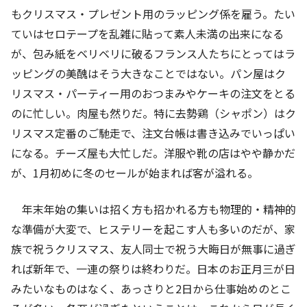
もクリスマス・プレゼント用のラッピング係を雇う。たい
ていはセロテープを乱雑に貼って素人未満の出来になる
が、包み紙をベリベリに破るフランス人たちにとってはラ
ッピングの美醜はそう大きなことではない。パン屋はク
リスマス・パーティー用のおつまみやケーキの注文をとる
のに忙しい。肉屋も然りだ。特に去勢鶏（シャポン）はク
リスマス定番のご馳走で、注文台帳は書き込みでいっぱい
になる。チーズ屋も大忙しだ。洋服や靴の店はやや静かだ
が、
1
月初めに冬のセールが始まれば客が溢れる。
年末年始の集いは招く方も招かれる方も物理的・精神的
な準備が大変で、ヒステリーを起こす人も多いのだが、家
族で祝うクリスマス、友人同士で祝う大晦日が無事に過ぎ
れば新年で、一連の祭りは終わりだ。日本のお正月三が日
みたいなものはなく、あっさりと
2
日から仕事始めのとこ