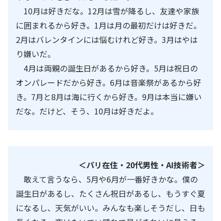
10月は好きだな。
12
月は雪が降るし、友達や家族
に囲まれるから好き。
1
月は月の最初だけは好きだ。
2
月はバレンタインには悩むけれど好き。
3
月はやは
り嫌いだ。
4
月は両親の誕生日があるから好き。
5
月は祝日の
オンパレードだから好き。
6
月は音楽祭があるから好
き。
7
月と
8
月は海に行くから好き。
9
月は本当に嫌い
だな。だけど、そう、
10
月は好きだよ。
＜パリ在住・20代男性・AI技術者＞
敢えて言うなら、
5
月や
6
月が一番好きかな。僕の
誕生日があるし、たくさん祝日があるし、もうすぐ夏
になるし、天気がいい。みんなも楽しそうだし、日も