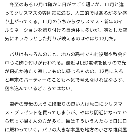
冬至のある
12
月は確かに日がすごく短いが、
11
月と違
ってクリスマスの雰囲気に満ち、人工的ではあるが多少盛
り上がってくる。
11
月のうちからクリスマス・新年のイ
ルミネーションを飾り付ける自治体も多いが、凛とした空
気にキラキラとした灯りが映えるのはやはり
12
月だ。
パリはもちろんのこと、地方の寒村でも村役場や教会を
中心に飾り付けが行われる。最近は
LED
電球を使うので光
が何処か冷たく寂しいものに感じるものの、
12
月に入る
と年末のパーティーのことも本気で考えなければならず、
落ち込んでいるどころではない。
筆者の義母のように段取りの良い人は秋口にクリスマ
ス・プレゼントを買ってしまうが、やはり間近になってか
ら焦って探す人の方が多く、街はそういう人たちで日に日
に賑わっていく。パリの大きな本屋も地方の小さな雑貨屋