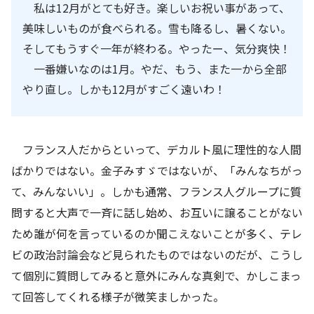
私は
12
月がとても好き。楽しいお祝い事があって、
美味しいものが食べられる。雪も降るし、暑くない。
そしてもうすぐ一年が終わる。やったー、気分爽快！
一番嫌いなのは
1
月。やだ、もう、また一から全部
やり直し。しかも
12
月がすごく遠いわ！
フランス人だからといって、デカルト風に理性的な人間
ばかりではない。金子みすゞではないが、「みんなちがっ
て、みんないい」。しかも通常、フランス人グループに質
問すると大声で一斉に話し始め、お互いに譲ることがない
ため誰が何を言っているのか聞こえないことが多く、テレ
ビの政治討論会など見られたものではないのだが、こうし
て個別に質問してみると意外にみんな真剣で、かしこまっ
て回答してくれる様子が微笑ましかった。