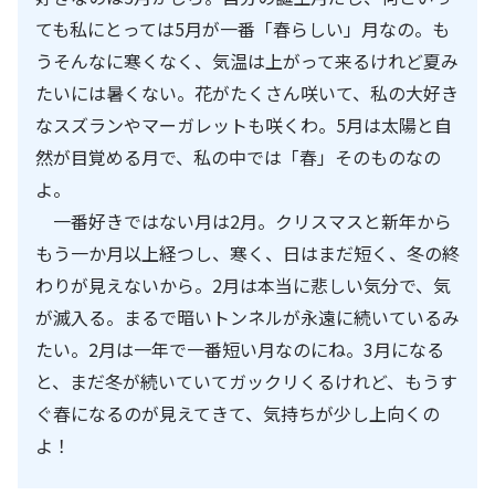
ても私にとっては
5
月が一番「春らしい」月なの。も
うそんなに寒くなく、気温は上がって来るけれど夏み
たいには暑くない。花がたくさん咲いて、私の大好き
なスズランやマーガレットも咲くわ。
5
月は太陽と自
然が目覚める月で、私の中では「春」そのものなの
よ。
一番好きではない月は
2
月。クリスマスと新年から
もう一か月以上経つし、寒く、日はまだ短く、冬の終
わりが見えないから。
2
月は本当に悲しい気分で、気
が滅入る。まるで暗いトンネルが永遠に続いているみ
たい。
2
月は一年で一番短い月なのにね。
3
月になる
と、まだ冬が続いていてガックリくるけれど、もうす
ぐ春になるのが見えてきて、気持ちが少し上向くの
よ！