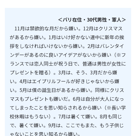
＜パリ在住・30代男性・軍人＞
11
月は禁欲的な月だから嫌い。
12
月はクリスマス
があるから嫌い。
1
月はいけ好かない連中に新年の挨
拶をしなければいけないから嫌い。
2
月はバレンタイ
ンデーがあるのに良いアイデアがないから嫌い（※フ
ランスでは恋人同士が祝う日で、普通は男性が女性に
プレゼントを贈る）。
3
月は、そう、
3
月だから嫌
い。
4
月はエイプリルフールが好きじゃないから嫌
い。
5
月は僕の誕生日があるから嫌い。同様にクリス
マスもプレゼントも嫌いだ。
6
月は自分が大人になっ
てしまったことを思い知らされるから嫌い（※長い学
校休暇はもうない）。
7
月は暑くて嫌い。
8
月も同じ
で、暑くて嫌い。
9
月は、ここでもまた、もう子供じ
ゃないことを思い知るから嫌い。