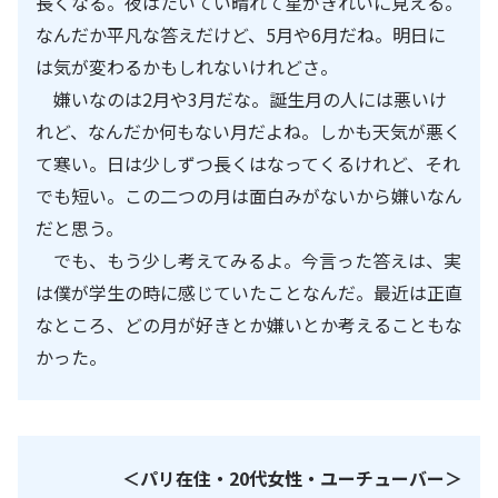
長くなる。夜はたいてい晴れて星がきれいに見える。
なんだか平凡な答えだけど、
5
月や
6
月だね。明日に
は気が変わるかもしれないけれどさ。
嫌いなのは
2
月や
3
月だな。誕生月の人には悪いけ
れど、なんだか何もない月だよね。しかも天気が悪く
て寒い。日は少しずつ長くはなってくるけれど、それ
でも短い。この二つの月は面白みがないから嫌いなん
だと思う。
でも、もう少し考えてみるよ。今言った答えは、実
は僕が学生の時に感じていたことなんだ。最近は正直
なところ、どの月が好きとか嫌いとか考えることもな
かった。
＜パリ在住・20代女性・ユーチューバー＞