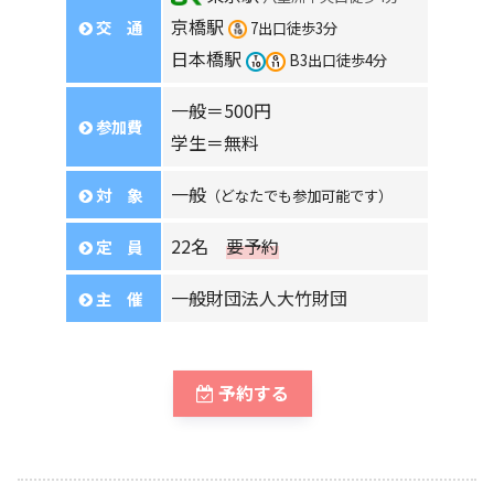
京橋駅
交 通
7出口徒歩3分
日本橋駅
B3出口徒歩4分
一般＝500円
参加費
学生＝無料
一般
対 象
（どなたでも参加可能です）
22名
要予約
定 員
一般財団法人大竹財団
主 催
予約する