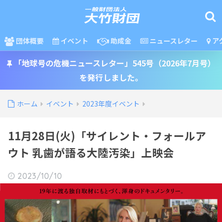
団体概要
イベント
助成金
ニュースレター
ア
「地球号の危機ニュースレター」545号（2026年7月号）
を発行しました。
ホーム
イベント
2023年度イベント
11月28日(火)「サイレント・フォールア
ウト 乳歯が語る大陸汚染」上映会
2023/10/10