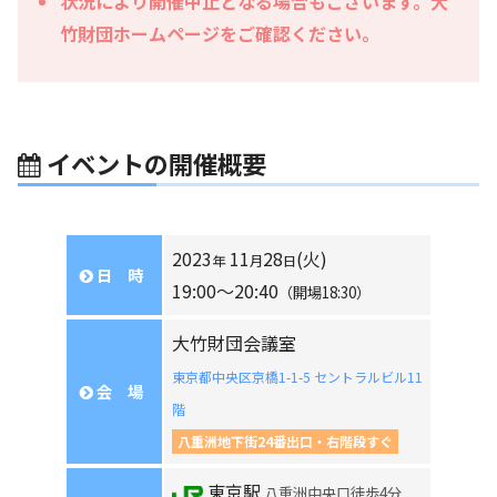
状況により開催中止となる場合もございます。大
竹財団ホームページをご確認ください。
イベントの開催概要
2023
11
28
(火)
年
月
日
日 時
19:00〜20:40
（開場18:30）
大竹財団会議室
東京都中央区京橋1-1-5 セントラルビル11
会 場
階
八重洲地下街24番出口・右階段すぐ
東京駅
八重洲中央口徒歩4分