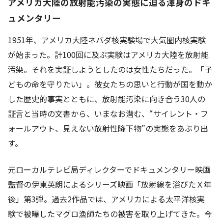
アメリカ大陸の放射能汚染の実態に迫る渾身のドキ
ュメンタリー
1951年、アメリカ大陸ネバダ核実験場で大気圏内核実験
が始まった。計100回に及ぶ実験はアメリカ大陸を放射能
汚染。それを実証しようとしたのは女性たちだった。「子
どもの命を守りたい」。彼女たちの思いと行動が国を動か
した歴史的事実とともに、放射能汚染に向き合う30人の
証言と当時の文書から、いまなお潜む、“サイレント・フ
ォールアウト、見えない放射性降下物”の実態をあぶり出
す。
元ローカルテレビ局ディレクターでドキュメンタリー映画
監督の伊東英朗によるシリーズ映画「放射線を浴びたＸ年
後」第3弾。過去2作品では、アメリカによる太平洋核実
験で被曝したマグロ漁師たちの被害を取り上げてきた。今