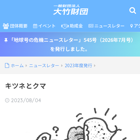
団体概要
イベント
助成金
ニュースレター
ア
「地球号の危機ニュースレター」545号（2026年7月号）
を発行しました。
ホーム
ニュースレター
2023年度発行
キツネとクマ
2023/08/04