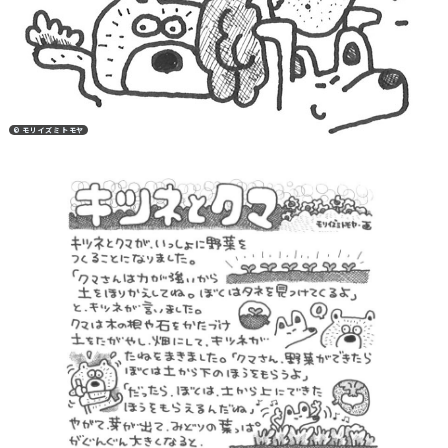
© モリイズミトモヤ