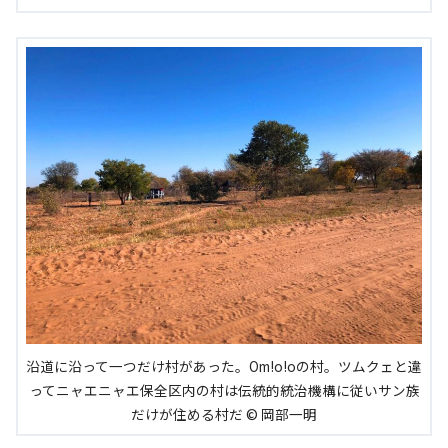
沿道に沿って一つだけ村があった。Om!o!oの村。ツムクェと違
ってニャエニャエ保全区内の村は伝統的統治機構に従いサン族
だけが住める村だ © 岡部一明