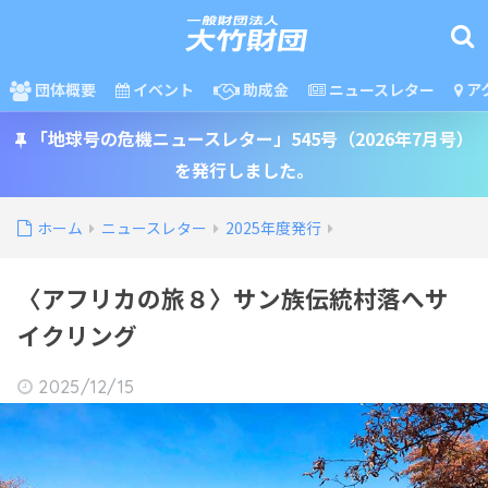
団体概要
イベント
助成金
ニュースレター
ア
「地球号の危機ニュースレター」545号（2026年7月号）
を発行しました。
ホーム
ニュースレター
2025年度発行
〈アフリカの旅８〉サン族伝統村落へサ
イクリング
2025/12/15