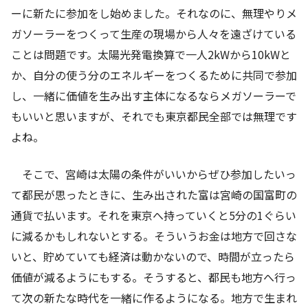
ーに新たに参加をし始めました。それなのに、無理やりメ
ガソーラーをつくって生産の現場から人々を遠ざけている
ことは問題です。
太陽光発電換算で
一人
2kW
から
10kW
と
か、自分の使う分のエネルギーをつくるために共同で参加
し、一緒に価値を生み出す主体になるならメガソーラーで
もいいと思いますが、それでも東京都民全部では無理です
よね。
そこで、宮崎は太陽の条件がいいからぜひ参加したいっ
て都民が思ったときに、生み出された富は宮崎の国富町の
通貨で払います。それを東京へ持っていくと
5
分の
1
ぐらい
に減るかもしれないとする。そういうお金は地方で回さな
いと、貯めていても経済は動かないので、時間が立ったら
価値が減るようにもする。そうすると、都民も地方へ行っ
て次の新たな時代を一緒に作るようになる。地方で生まれ