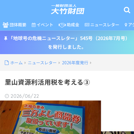
団体概要
イベント
助成金
ニュースレター
ア
「地球号の危機ニュースレター」545号（2026年7月号）
を発行しました。
ホーム
ニュースレター
2026年度発行
里山資源利活用税を考える③
2026/06/22