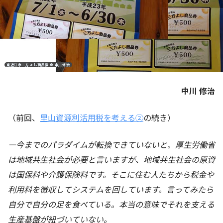
東近江市三方よし商品券 © 中川修治
中川 修治
（前回、
里山資源利活用税を考える②
の続き）
―今までのパラダイムが転換できていないと。厚生労働省
は地域共生社会が必要と言いますが、地域共生社会の原資
は国保料や介護保険料です。そこに住む人たちから税金や
利用料を徴収してシステムを回しています。言ってみたら
自分で自分の足を食べている。本当の意味でそれを支える
生産基盤が紐づいていない。