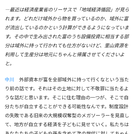
―最近は経済産業省のリーサスで「地域経済循図」が見ら
れます。どれだけ域外から物を買っているのか、域外に富
が流出しているのかという計算ができるようになっていま
す。その中で生み出された富のうち設備投資に相当する部
分は域外に持って行かれても仕方がないけど、里山資源を
利用して生産分は地元にちゃんと帰属させてくださいよ
と。
中川
外部資本が富を全部域外に持って行くなという当た
り前の話です。それはその土地に対して不敬罪に当たるよ
うな話だと思います。そこに住む理由の一つが、そこで自
分たちが自立することができる可能性なんです。制度設計
の失敗である旧来の大規模収奪型のメガソーラーを見直し
て、地方が自立する経済を子どもに見せていく。私たちは
あなたたちの子どもや孫を含めて次の世代に対してちゃん