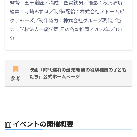
監督：五十嵐匠／構成：四宮鉄男／撮影：秋葉清功／
編集：寺崎みずほ／制作•配給：株式会社ストームピ
クチャーズ／制作協力：株式会社グループ現代／協
力：学校法人一廣学園 風の谷幼稚園／2022年／101
分
映画『時代遅れの最先端 風の谷幼稚園の子ども
たち』公式ホームページ
参考
イベントの開催概要