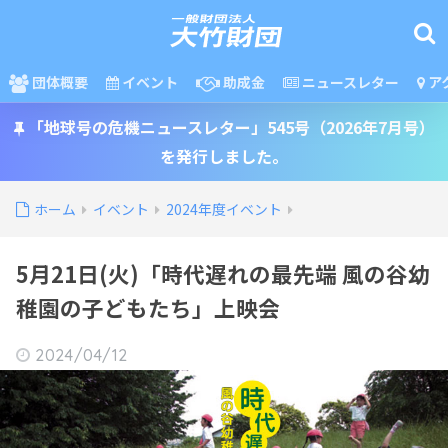
団体概要
イベント
助成金
ニュースレター
ア
「地球号の危機ニュースレター」545号（2026年7月号）
を発行しました。
ホーム
イベント
2024年度イベント
5月21日(火)「時代遅れの最先端 風の谷幼
稚園の子どもたち」上映会
2024/04/12