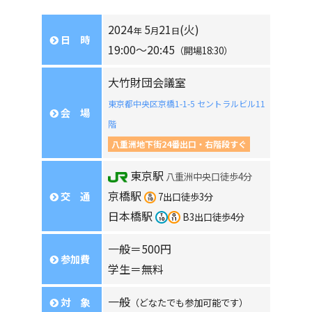
2024
5
21
(火)
年
月
日
日 時
19:00〜20:45
（開場18:30）
大竹財団会議室
東京都中央区京橋1-1-5 セントラルビル11
会 場
階
八重洲地下街24番出口・右階段すぐ
東京駅
八重洲中央口徒歩4分
京橋駅
交 通
7出口徒歩3分
日本橋駅
B3出口徒歩4分
一般＝500円
参加費
学生＝無料
一般
対 象
（どなたでも参加可能です）