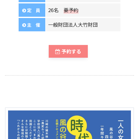
26名
要予約
定 員
一般財団法人大竹財団
主 催
予約する