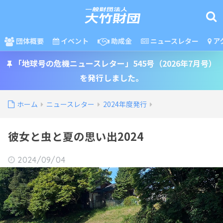
団体概要
イベント
助成金
ニュースレター
ア
「地球号の危機ニュースレター」545号（2026年7月号）
を発行しました。
ホーム
ニュースレター
2024年度発行
彼女と虫と夏の思い出2024
2024/09/04