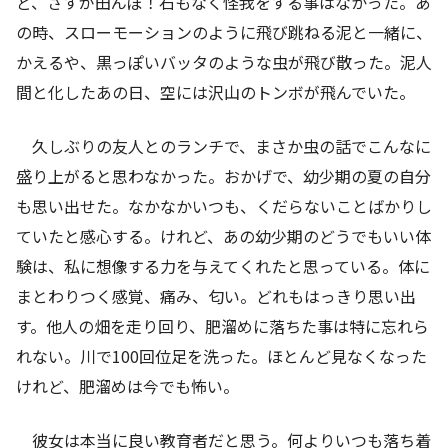
ど、さすが田んぼ！石もなく怪我をする事はなかった。あ
の時、スローモーションのように飛び跳ねる泥と一緒に、
かえるや、黒っぽいバッタのような虫が飛び散った。泥人
間と化したあの日、空には沢山のトンボが飛んでいた。
久しぶりの友人とのランチで、まさか虫の話でこんなに
盛り上がると思わなかった。おかげで、幼少期の夏の自分
も思い出せた。なかなかいつも、くだらないことばかりし
ていたと感心する。けれど、あの幼少期のどうでもいい体
験は、私に想像する力を与えてくれたと思っている。体に
まとわりつく感覚、痛み、匂い。どれもはっきり思い出
す。他人の畑を走り回り、肥溜めに落ちた事は特に忘れら
れない。川で100回位足を洗った。ほとんど見なくなった
けれど、肥溜めは今でも怖い。
彼女は本当に良い教育者だと思う。何よりいつも落ち着