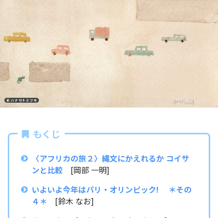
© ハナサトミツキ
もくじ
〈アフリカの旅２
〉縄文にかえれるか コイサ
ンと比較
[岡部 一明]
いよいよ今年はパリ・オリンピック! ＊その
４＊
[鈴木 なお]