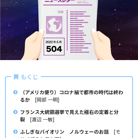
もくじ
（アメリカ便り）コロナ禍で都市の時代は終わ
るか
[岡部 一明]
フランス大統領選挙で見えた極右の定着と分
裂
[渡辺 一敏]
ふしぎなバイオリン ノルウェーのお話
[モ