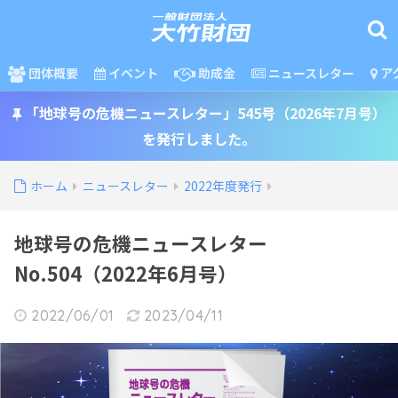
団体概要
イベント
助成金
ニュースレター
ア
「地球号の危機ニュースレター」545号（2026年7月号）
を発行しました。
ホーム
ニュースレター
2022年度発行
地球号の危機ニュースレター
No.504（2022年6月号）
2022/06/01
2023/04/11