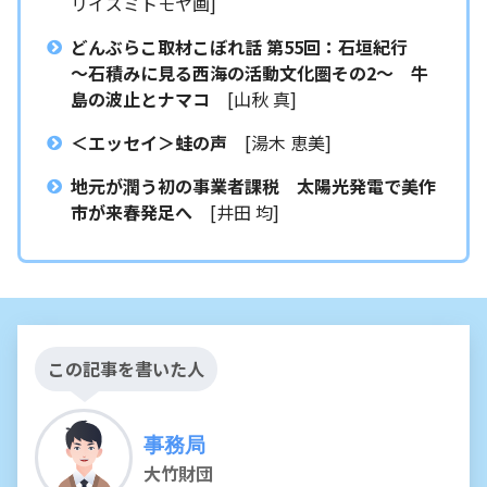
リイズミトモヤ画]
どんぶらこ取材こぼれ話 第55回：石垣紀行
〜石積みに見る西海の活動文化圏その2〜 牛
島の波止とナマコ
[山秋 真]
＜エッセイ＞蛙の声
[湯木 恵美]
地元が潤う初の事業者課税 太陽光発電で美作
市が来春発足へ
[井田 均]
この記事を書いた人
事務局
大竹財団