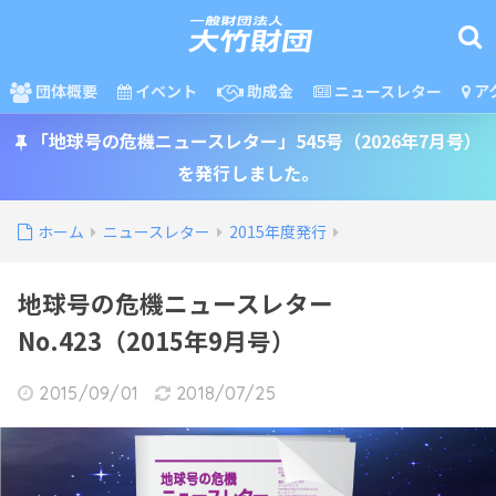
団体概要
イベント
助成金
ニュースレター
ア
「地球号の危機ニュースレター」545号（2026年7月号）
を発行しました。
ホーム
ニュースレター
2015年度発行
地球号の危機ニュースレター
No.423（2015年9月号）
2015/09/01
2018/07/25