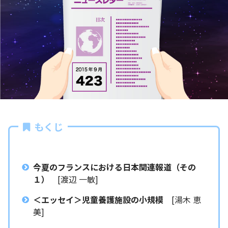
もくじ
今夏のフランスにおける日本関連報道（その
１）
[渡辺 一敏]
＜エッセイ＞児童養護施設の小規模
[湯木 恵
美]