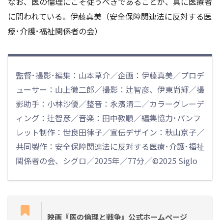
なお、医の倫理にこそ従うべきであることが、真に医療者
に問われている。伊藤真美（安全保障関連法に反対する医
療･介護･福祉関係者の会）
監督･撮影･編集：山本草介／企画：伊藤真美／プロデ
ューサー：山上徹二郎／撮影：辻智彦、伊東尚輝／撮
影助手：小林沙優／整音：永濱清二／カラーグレーデ
ィング：辻智彦／音楽：田中教順／編集協力･パンフ
レット制作：世良田律子／宣伝デザイン：秋山京子／
共同製作：安全保障関連法に反対する医療･介護･福祉
関係者の会、シグロ／2025年／77分／©2025 Siglo
映画『医の倫理と戦争』公式ホームページ