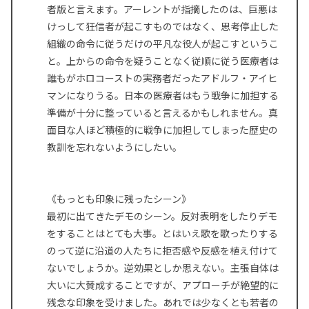
者版と言えます。アーレントが指摘したのは、巨悪は
けっして狂信者が起こすものではなく、思考停止した
組織の命令に従うだけの平凡な役人が起こすというこ
と。上からの命令を疑うことなく従順に従う医療者は
誰もがホロコーストの実務者だったアドルフ・アイヒ
マンになりうる。日本の医療者はもう戦争に加担する
準備が十分に整っていると言えるかもしれません。真
面目な人ほど積極的に戦争に加担してしまった歴史の
教訓を忘れないようにしたい。
《もっとも印象に残ったシーン》
最初に出てきたデモのシーン。反対表明をしたりデモ
をすることはとても大事。とはいえ歌を歌ったりする
のって逆に沿道の人たちに拒否感や反感を植え付けて
ないでしょうか。逆効果としか思えない。主張自体は
大いに大賛成することですが、アプローチが絶望的に
残念な印象を受けました。あれでは少なくとも若者の