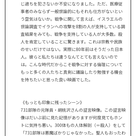
じ過ちを犯さないか不安になりました。ただ、医療従
事者のみならず一般世論的にもそれも仕方がないとい
う空気はないか。戦争に関して言えば、イスラエルの
世論調査でイランへの攻撃を8割の人が支持している調
査結果をみても、戦争を支持している人が大多数。殺
人を肯定していることに驚きます。これは宗教や民族
のせいだけではない。実際に80年前はそうだった日本
人。彼らと私たちは違うなんてとても言えないので
は。こんな時代だからこそ戦争に対する倫理について
もっと多くの人たちと真剣に議論したり勉強する機会
を持ちたいと思った良い映画でした。
《もっとも印象に残ったシーン》
731部隊の元隊員・胡桃沢さんの証言映像。この証言映
像はだいぶ前に見た記憶がありますが何度見てもホン
トに気持ち悪い。300体もの人体解剖（＝殺人）をして
「731部隊は悪魔ばかりじゃなかった。聖人もおったわ