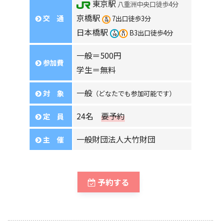
東京駅
八重洲中央口徒歩4分
京橋駅
交 通
7出口徒歩3分
日本橋駅
B3出口徒歩4分
一般＝500円
参加費
学生＝無料
一般
対 象
（どなたでも参加可能です）
24名
要予約
定 員
一般財団法人大竹財団
主 催
予約する