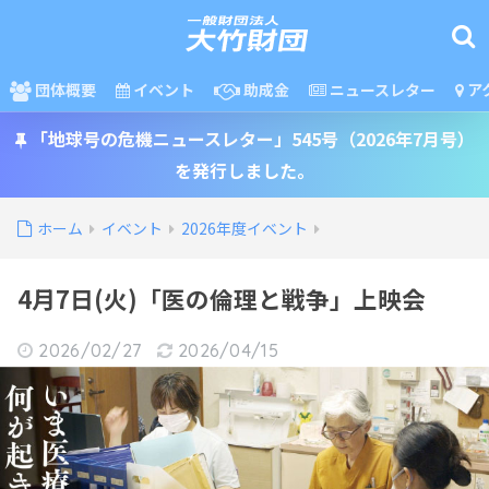
団体概要
イベント
助成金
ニュースレター
ア
「地球号の危機ニュースレター」545号（2026年7月号）
を発行しました。
ホーム
イベント
2026年度イベント
4月7日(火)「医の倫理と戦争」上映会
2026/02/27
2026/04/15