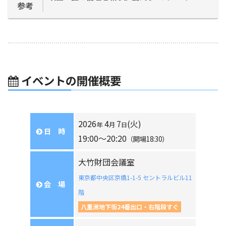
参考
イベントの開催概要
2026
4
7
(火)
年
月
日
日 時
19:00〜20:20
（開場18:30）
大竹財団会議室
東京都中央区京橋1-1-5 セントラルビル11
会 場
階
八重洲地下街24番出口・右階段すぐ