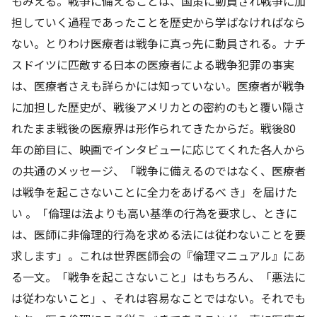
もみえる。戦争に備えることは、国策に動員され戦争に加
担していく過程であったことを歴史から学ばなければなら
ない。とりわけ医療者は戦争に真っ先に動員される。ナチ
スドイツに匹敵する日本の医療者による戦争犯罪の事実
は、医療者さえも詳らかには知っていない。医療者が戦争
に加担した歴史が、戦後アメリカとの密約のもと覆い隠さ
れたまま戦後の医療界は形作られてきたからだ。戦後80
年の節目に、映画でインタビューに応じてくれた各人から
の共通のメッセージ、「戦争に備えるのではなく、医療者
は戦争を起こさないことに全力をあげるべ き」を届けた
い 。「倫理は法よりも高い基準の行為を要求し、ときに
は、医師に非倫理的行為を求める法には従わないことを要
求します」。これは世界医師会の『倫理マニュアル』にあ
る一文。「戦争を起こさないこと」はもちろん、「悪法に
は従わないこと」、それは容易なことではない。それでも