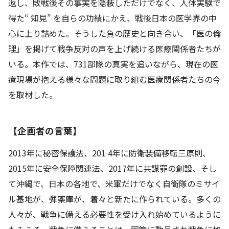
返し、敗戦後その事実を隠蔽しただけでなく、人体実験で
得た“ 知見” を自らの功績にかえ、戦後日本の医学界の中
心に上り詰めた。そうした負の歴史と向き合い、「医の倫
理」を掲げて戦争反対の声を上げ続ける医療関係者たちが
いる。本作では、731部隊の真実を追いながら、現在の医
療現場が抱える様々な問題に取り組む医療関係者たちの今
を取材した。
【企画者の言葉】
2013年に秘密保護法、201 4年に防衛装備移転三原則、
2015年に安全保障関連法、2017年に共謀罪の創設、そし
て沖縄で、日本の各地で、米軍だけでなく自衛隊のミサイ
ル基地が、弾薬庫が、着々と新たに作られている。多くの
人々が、戦争に備える必要性を受け入れ始めているように