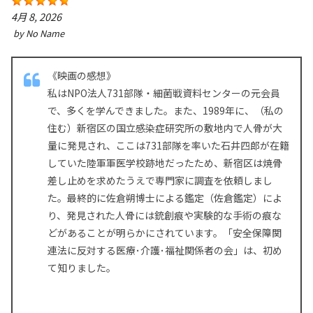
4月 8, 2026
by
No Name
《映画の感想》
私はNPO法人731部隊・細菌戦資料センターの元会員
で、多くを学んできました。また、1989年に、（私の
住む）新宿区の国立感染症研究所の敷地内で人骨が大
量に発見され、ここは731部隊を率いた石井四郎が在籍
していた陸軍軍医学校跡地だったため、新宿区は焼骨
差し止めを求めたうえで専門家に調査を依頼しまし
た。最終的に‎佐倉朔博士による鑑定（佐倉鑑定）によ
り、発見された人骨には銃創痕や実験的な手術の痕な
どがあることが明らかにされています。「安全保障関
連法に反対する医療･介護･福祉関係者の会」は、初め
て知りました。