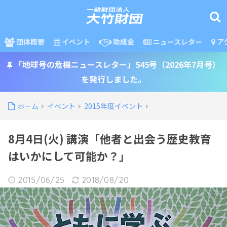
団体概要
イベント
助成金
ニュースレター
ア
「地球号の危機ニュースレター」545号（2026年7月号）
を発行しました。
ホーム
イベント
2015年度イベント
8月4日(火) 講演「他者と出会う歴史教育
はいかにして可能か？」
2015/06/25
2018/08/20