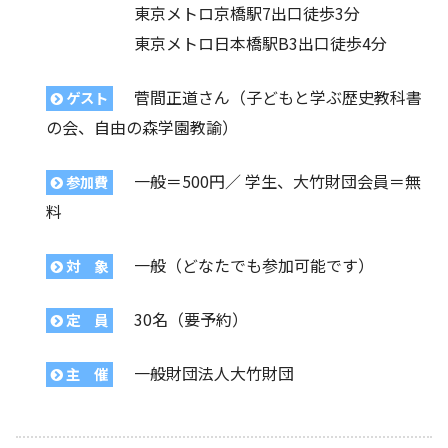
東京メトロ京橋駅7出口徒歩3分
東京メトロ日本橋駅B3出口徒歩4分
菅間正道さん（子どもと学ぶ歴史教科書
ゲスト
の会、自由の森学園教諭）
一般＝500円／ 学生、大竹財団会員＝無
参加費
料
一般（どなたでも参加可能です）
対 象
30名（要予約）
定 員
一般財団法人大竹財団
主 催