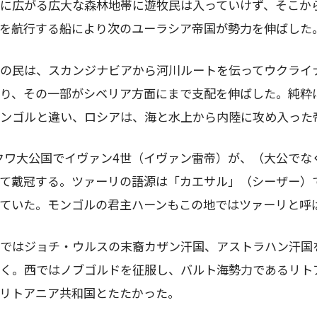
に広がる広大な森林地帯に遊牧民は入っていけず、そこか
を航行する船により次のユーラシア帝国が勢力を伸ばした
の民は、スカンジナビアから河川ルートを伝ってウクライ
り、その一部がシベリア方面にまで支配を伸ばした。純粋
ンゴルと違い、ロシアは、海と水上から内陸に攻め入った
クワ大公国でイヴァン
4
世（イヴァン雷帝）が、（大公でな
て戴冠する。ツァーリの語源は「カエサル」（シーザー）
ていた。モンゴルの君主ハーンもこの地ではツァーリと呼
ではジョチ・ウルスの末裔カザン汗国、アストラハン汗国
く。西ではノブゴルドを征服し、バルト海勢力であるリト
リトアニア共和国とたたかった。