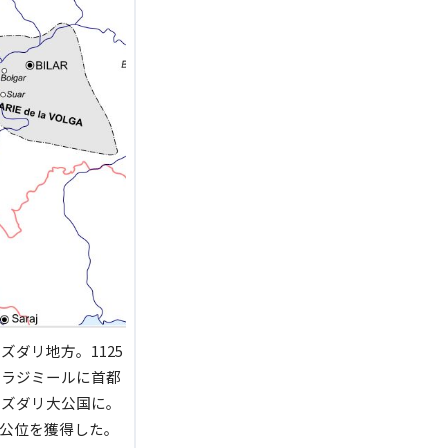
ダリ地方。1125
ウラジミールに首都
ーズダリ大公国に。
大公位を獲得した。