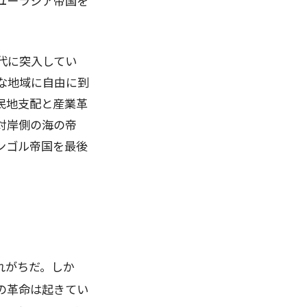
ユーラシア帝国を
代に突入してい
な地域に自由に到
民地支配と産業革
対岸側の海の帝
ンゴル帝国を最後
れがちだ。しか
の革命は起きてい