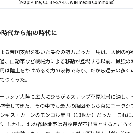
（Map:Pline, CC BY-SA 4.0, Wikimedia Commons）
の時代から船の時代に
よる帝国支配を築いた最後の勢力だった。馬は、人間の移
道、自動車など機械力による移動が登場する以前、最強の
馬は陸上をかけめるぐ力の象徴であり、だから過去の多く
てつくった。
ーラシア大陸に広大にひろがるステップ草原地帯に適し、
盛衰してきた。その中でも最大の版図をもち真にユーラシ
ンギス・カーンのモンゴル帝国（
13
世紀）だった。これに
が、しかし、北の森林地帯は遊牧民が不得意とするところで