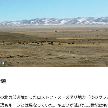
部一明
台頭
の北東部辺境だったロストフ・スーズダリ地方（後のウラ
語もルーシとは異なっていた。キエフが滅びた
13
世紀はも