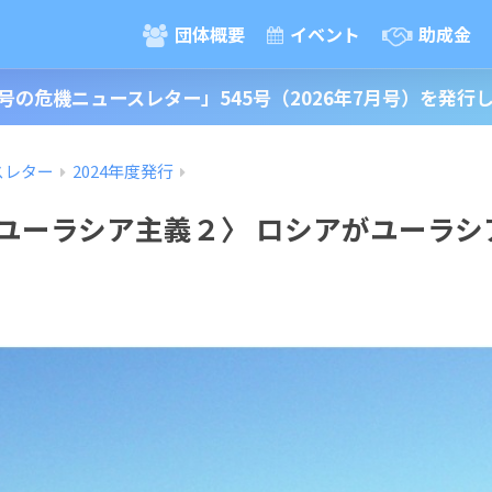
団体概要
イベント
助成金
号の危機ニュースレター」545号（2026年7月号）を発行
スレター
2024年度発行
ユーラシア主義２〉 ロシアがユーラシ