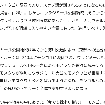
ン・ウゴル語圏であり、スラブ語が話されるようになるの
掲書、
p.26
）。しかし、ウラジミール公国領域（そこから
クライナよりさら欧州東端にあった。しかも、大河ヴォル
シア河川交通網に入りやすい位置にあった（前号シベリア
ミール公国地域は早くから河川交通によって東部への進出
・ルーシは
1240
年にモンゴルに滅ぼされ、ウラジミールも
ウラジミール公国の一角にあるモスクワが徐々に成長する
モスクワが勝利しウラジミール大公をモスクワ公が世襲す
自体がモスクワ大公と呼ばれるようになり、モンゴル系の
）の庇護の下でルーシ全体を支配するようになる。
い森林地帯の中にあった（今でも緑多い街だ）。モンゴル