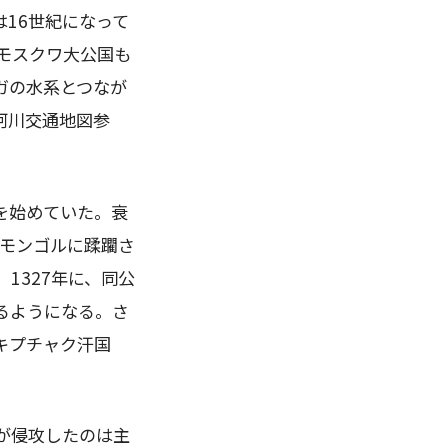
は
16
世紀になって
モスクワ大公国も
ガの水系とつなが
河川交通地図参
を始めていた。衰
モンゴルに蹂躙さ
。
1327
年に、同公
るようになる。さ
キプチャク汗国
が侵攻したのは主