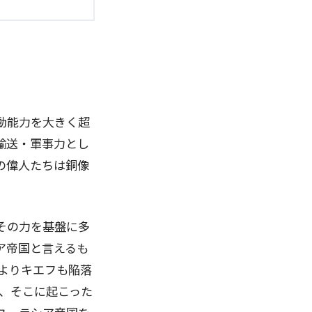
動能力を大きく超
輸送・軍事力とし
の偉人たちは銅像
その力を基盤に多
ア帝国と言えるも
よりキエフも陥落
、そこに起こった