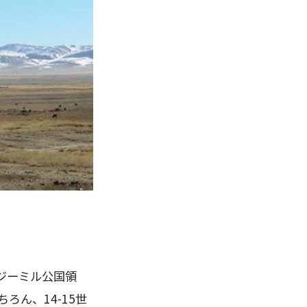
ジーミル公国領
ちろん、
14-15
世