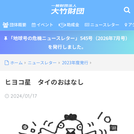
団体概要
イベント
助成金
ニュースレター
ア
「地球号の危機ニュースレター」545号（2026年7月号）
を発行しました。
ホーム
ニュースレター
2023年度発行
ヒヨコ星 タイのおはなし
2024/01/17