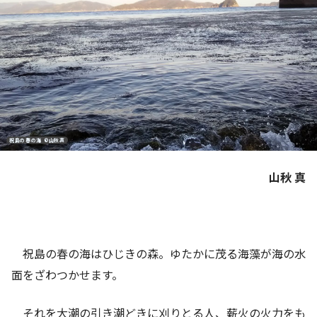
祝島の春の海 ©山秋真
山秋 真
祝島の春の海はひじきの森。ゆたかに茂る海藻が海の水
面をざわつかせます。
それを大潮の引き潮どきに刈りとる人、薪火の火力をも