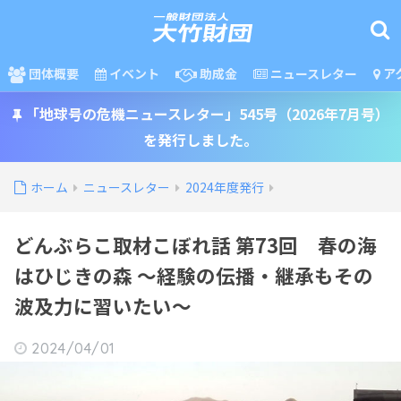
団体概要
イベント
助成金
ニュースレター
ア
「地球号の危機ニュースレター」545号（2026年7月号）
を発行しました。
ホーム
ニュースレター
2024年度発行
どんぶらこ取材こぼれ話 第73回 春の海
はひじきの森 〜経験の伝播・継承もその
波及力に習いたい〜
2024/04/01