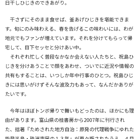
日干しひじきのできあがり。
干さずにそのまま食せば、釜あげひじきを堪能できま
す。旬にのみ味わえる、春を告げるこの味わいには、わが
地元でもファンが増えています。それを分けてもらって帰
宅して、目下セッセと分けあい中。
それぞれ忙しく普段なかなか会えない人たちと、祝島ひ
じきを分けあうことで顔をあわせ、ついでに近況や情報の
共有もすることは、いつしか年中行事のひとつ。祝島ひじ
きには思いがけずそんな波及力もあって、なんだかありが
たいです。
今年はほぼトンボ帰りで舞いもどったのは、ほかにも理
由があります。富山県の桂書房から2007年に刊行され
た、拙著『ためされた地方自治：原発の代理戦争にゆれた
能登半島・珠洲市民の１３年』が再々版されたうえ、４月