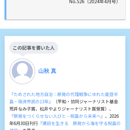
No.526（2024年4月号）
この記事を書いた人
山秋 真
『ためされた地方自治：原発の代理戦争にゆれた能登半
島・珠洲市民の13年』
（平和・協同ジャーナリスト基金
荒井なみ子賞、松井やよりジャーナリスト賞受賞）、
『原発をつくらせない人びと―祝島から未来へ』
、2026
年6月30日刊行
『潮目を生きる 原発から海を守る祝島の