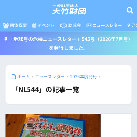
団体概要
イベント
助成金
ニュースレター
ア
「地球号の危機ニュースレター」545号（2026年7月号）
を発行しました。
ホーム
ニュースレター
2026年度発行
「NL544」の記事一覧