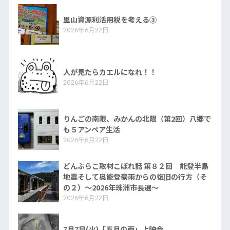
里山資源利活用税を考える③
2026年6月22日
人が見たらカエルになれ！！
2026年6月22日
りんごの南限、みかんの北限（第2回）八郷で
も５アンペア生活
2026年6月22日
どんぶらこ取材こぼれ話 第８２回 能登半島
地震そして奥能登豪雨からの復旧の行方（そ
の２）〜2026年珠洲市長選〜
2026年6月22日
7月7日(火)「五月の雨」上映会