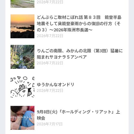
2026年7月22日
どんぶらこ取材こぼれ話 第８３回 能登半島
地震そして奥能登豪雨からの復旧の行方（そ
の３）〜2026年珠洲市長選〜
2026年7月22日
りんごの南限、みかんの北限（第3回）猛暑に
阻まれサヨナラ５アンペア
2026年7月22日
ゆうかんなオンドリ
2026年7月22日
9月8日(火)「ホールディング・リアット」上
映会
2026年7月17日