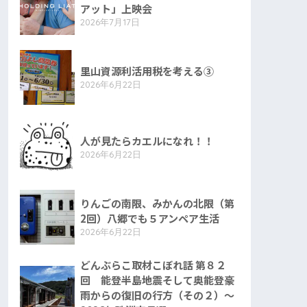
アット」上映会
2026年7月17日
里山資源利活用税を考える③
2026年6月22日
人が見たらカエルになれ！！
2026年6月22日
りんごの南限、みかんの北限（第
2回）八郷でも５アンペア生活
2026年6月22日
どんぶらこ取材こぼれ話 第８２
回 能登半島地震そして奥能登豪
雨からの復旧の行方（その２）〜