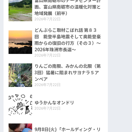
富山県南砺市のデータセンター計
画、富山県南砺市の温暖化対策と
地域発展（前半）
2026年7月22日
どんぶらこ取材こぼれ話 第８３
回 能登半島地震そして奥能登豪
雨からの復旧の行方（その３）〜
2026年珠洲市長選〜
2026年7月22日
りんごの南限、みかんの北限（第
3回）猛暑に阻まれサヨナラ５ア
ンペア
2026年7月22日
ゆうかんなオンドリ
2026年7月22日
9月8日(火)「ホールディング・リ